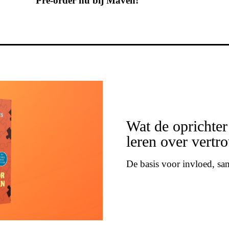
Pre-order nu bij Maven!
Wat de oprichter
leren over vert
De basis voor invloed, s