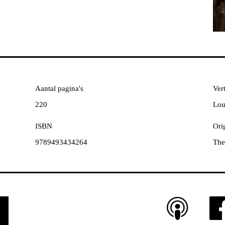
Aantal pagina's
Vert
220
Lou
ISBN
Orig
9789493434264
The