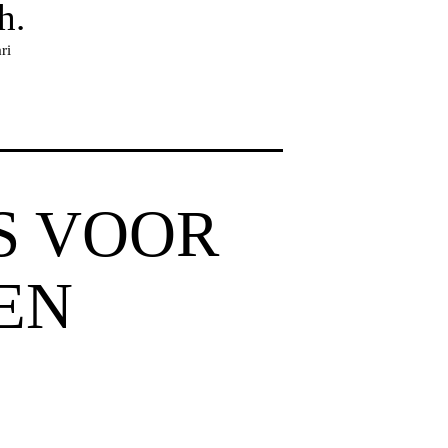
h.
ri
S VOOR
EN