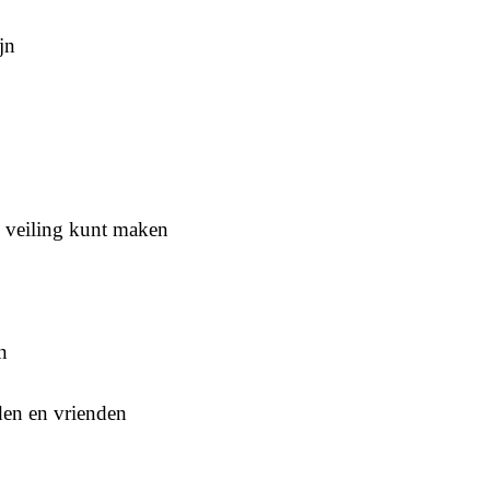
jn
n veiling kunt maken
n
den en vrienden