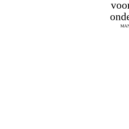
voor
onde
MA