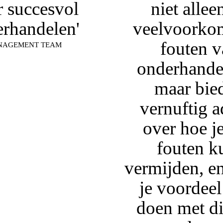
 succesvol
niet allee
rhandelen'
veelvoorko
fouten 
NAGEMENT TEAM
onderhandel
maar bie
vernuftig a
over hoe je
fouten k
vermijden, en
je voordeel
doen met d