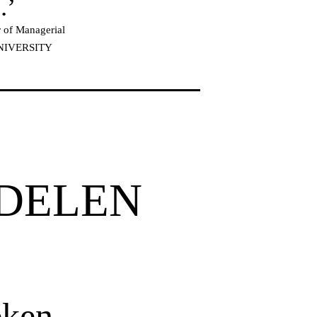
.’
of Managerial
NIVERSITY
DELEN
eken