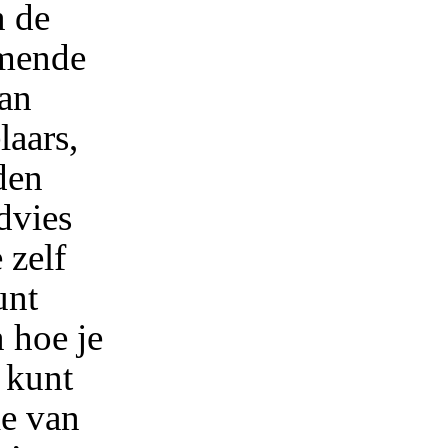
n de
mende
van
aars,
den
dvies
 zelf
unt
 hoe je
 kunt
ie van