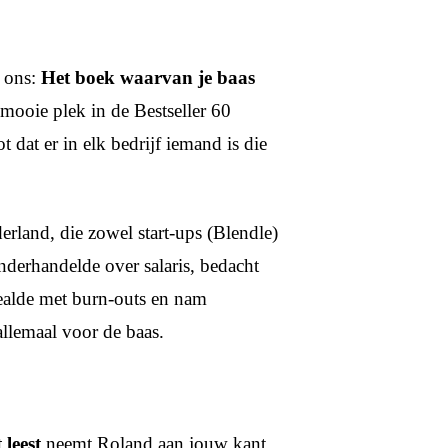
 ons:
Het boek waarvan je baas
n mooie plek in de Bestseller 60
 dat er in elk bedrijf iemand is die
erland, die zowel start-ups (Blendle)
nderhandelde over salaris, bedacht
 dealde met burn-outs en nam
llemaal voor de baas.
 leest
neemt Roland aan jouw kant