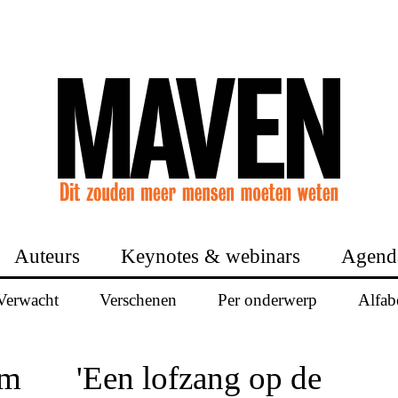
Auteurs
Keynotes & webinars
Agend
Verwacht
Verschenen
Per onderwerp
Alfab
om
'Een lofzang op de