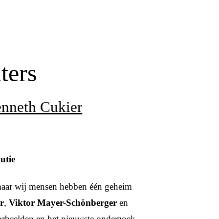
ters
nneth Cukier
utie
 maar wij mensen hebben één geheim
r
,
Viktor Mayer-Schönberger
en
orbeelden en het nieuwste onderzoek