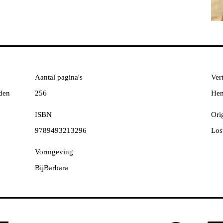
Aantal pagina's
Vert
den
256
Hen
ISBN
Orig
9789493213296
Los
Vormgeving
BijBarbara