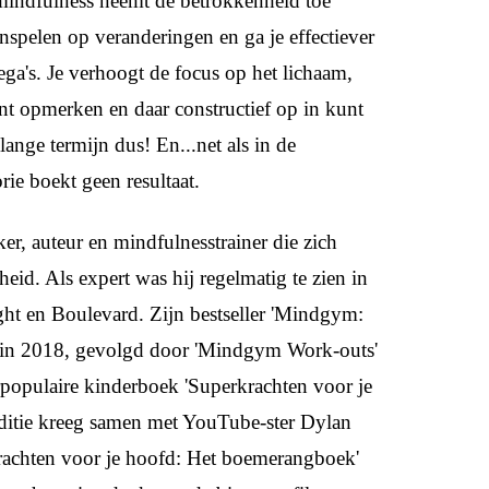
mindfulness neemt de betrokkenheid toe
inspelen op veranderingen en ga je effectiever
lega's. Je verhoogt de focus op het lichaam,
unt opmerken en daar constructief op in kunt
nge termijn dus! En...net als in de
orie boekt geen resultaat.
er, auteur en mindfulnesstrainer die zich
heid. Als expert was hij regelmatig te zien in
ht en Boulevard. Zijn bestseller 'Mindgym:
n in 2018, gevolgd door 'Mindgym Work-outs'
populaire kinderboek 'Superkrachten voor je
 editie kreeg samen met YouTube-ster Dylan
rachten voor je hoofd: Het boemerangboek'